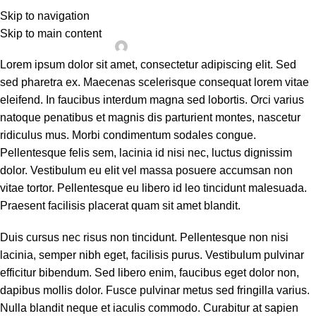
PRESS
Skip to navigation
prueba 2
Skip to main content
On 05/11/2024
Lorem ipsum dolor sit amet, consectetur adipiscing elit. Sed
sed pharetra ex. Maecenas scelerisque consequat lorem vitae
eleifend. In faucibus interdum magna sed lobortis. Orci varius
natoque penatibus et magnis dis parturient montes, nascetur
ridiculus mus. Morbi condimentum sodales congue.
Pellentesque felis sem, lacinia id nisi nec, luctus dignissim
dolor. Vestibulum eu elit vel massa posuere accumsan non
vitae tortor. Pellentesque eu libero id leo tincidunt malesuada.
Praesent facilisis placerat quam sit amet blandit.
Duis cursus nec risus non tincidunt. Pellentesque non nisi
lacinia, semper nibh eget, facilisis purus. Vestibulum pulvinar
efficitur bibendum. Sed libero enim, faucibus eget dolor non,
dapibus mollis dolor. Fusce pulvinar metus sed fringilla varius.
Nulla blandit neque et iaculis commodo. Curabitur at sapien